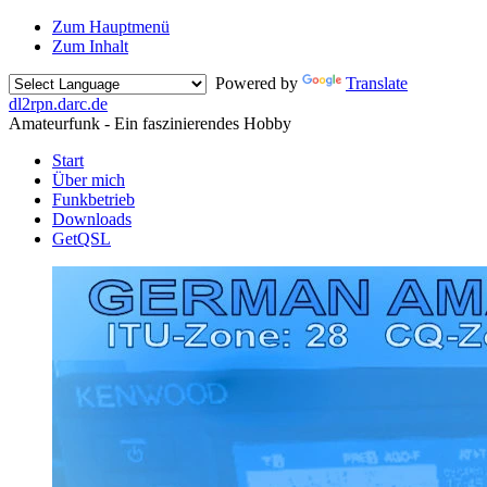
Zum Hauptmenü
Zum Inhalt
Powered by
Translate
dl2rpn.darc
.
de
Amateurfunk - Ein faszinierendes Hobby
Start
Über mich
Funkbetrieb
Downloads
GetQSL