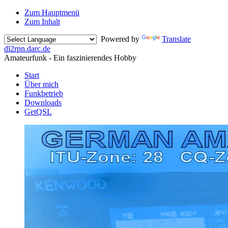
Zum Hauptmenü
Zum Inhalt
Powered by
Translate
dl2rpn.darc
.
de
Amateurfunk - Ein faszinierendes Hobby
Start
Über mich
Funkbetrieb
Downloads
GetQSL