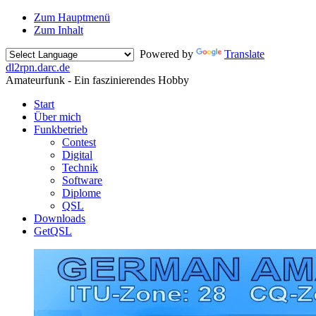
Zum Hauptmenü
Zum Inhalt
Powered by
Translate
dl2rpn.darc
.
de
Amateurfunk - Ein faszinierendes Hobby
Start
Über mich
Funkbetrieb
Contest
Digital
Technik
Software
Diplome
QSL
Downloads
GetQSL