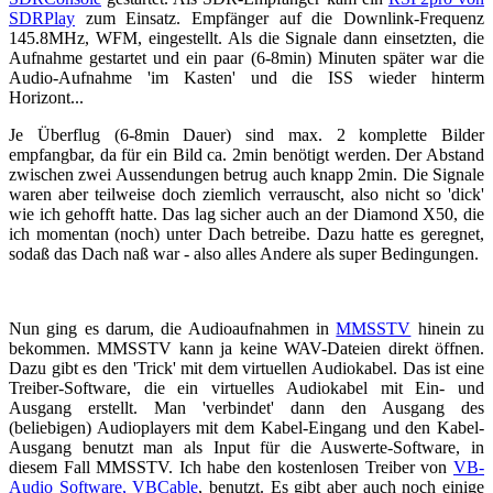
SDRPlay
zum Einsatz. Empfänger auf die Downlink-Frequenz
145.8MHz, WFM, eingestellt. Als die Signale dann einsetzten, die
Aufnahme gestartet und ein paar (6-8min) Minuten später war die
Audio-Aufnahme 'im Kasten' und die ISS wieder hinterm
Horizont...
Je Überflug (6-8min Dauer) sind max. 2 komplette Bilder
empfangbar, da für ein Bild ca. 2min benötigt werden. Der Abstand
zwischen zwei Aussendungen betrug auch knapp 2min. Die Signale
waren aber teilweise doch ziemlich verrauscht, also nicht so 'dick'
wie ich gehofft hatte. Das lag sicher auch an der Diamond X50, die
ich momentan (noch) unter Dach betreibe. Dazu hatte es geregnet,
sodaß das Dach naß war - also alles Andere als super Bedingungen.
Nun ging es darum, die Audioaufnahmen in
MMSSTV
hinein zu
bekommen. MMSSTV kann ja keine WAV-Dateien direkt öffnen.
Dazu gibt es den 'Trick' mit dem virtuellen Audiokabel. Das ist eine
Treiber-Software, die ein virtuelles Audiokabel mit Ein- und
Ausgang erstellt. Man 'verbindet' dann den Ausgang des
(beliebigen) Audioplayers mit dem Kabel-Eingang und den Kabel-
Ausgang benutzt man als Input für die Auswerte-Software, in
diesem Fall MMSSTV. Ich habe den kostenlosen Treiber von
VB-
Audio Software, VBCable
, benutzt. Es gibt aber auch noch einige