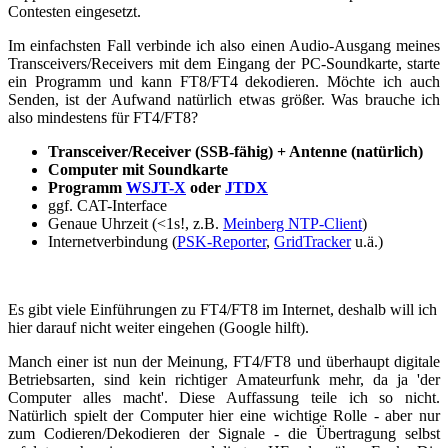
Contesten eingesetzt.
Im einfachsten Fall verbinde ich also einen Audio-Ausgang meines
Transceivers/Receivers mit dem Eingang der PC-Soundkarte, starte
ein Programm und kann FT8/FT4 dekodieren. Möchte ich auch
Senden, ist der Aufwand natürlich etwas größer. Was brauche ich
also mindestens für FT4/FT8?
Transceiver/Receiver (SSB-fähig) + Antenne (natürlich)
Computer mit Soundkarte
Programm
WSJT-X
oder
JTDX
ggf. CAT-Interface
Genaue Uhrzeit (<1s!, z.B.
Meinberg NTP-Client
)
Internetverbindung (
PSK-Reporter
,
GridTracker
u.ä.)
Es gibt viele Einführungen zu FT4/FT8 im Internet, deshalb will ich
hier darauf nicht weiter eingehen (Google hilft).
Manch einer ist nun der Meinung, FT4/FT8 und überhaupt digitale
Betriebsarten, sind kein richtiger Amateurfunk mehr, da ja 'der
Computer alles macht'. Diese Auffassung teile ich so nicht.
Natürlich spielt der Computer hier eine wichtige Rolle - aber nur
zum Codieren/Dekodieren der Signale - die Übertragung selbst