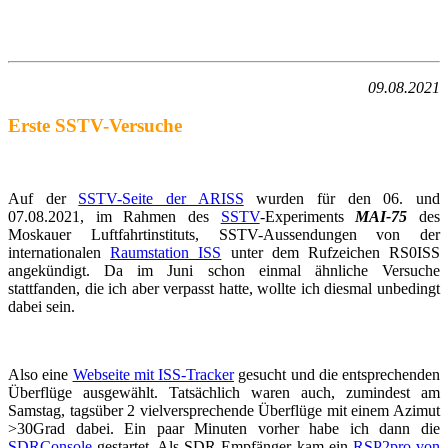
09.08.2021
Erste SSTV-Versuche
Auf der
SSTV-Seite der ARISS
wurden für den 06. und
07.08.2021, im Rahmen des
SSTV
-Experiments
MAI-75
des
Moskauer Luftfahrtinstituts, SSTV-Aussendungen von der
internationalen
Raumstation ISS
unter dem Rufzeichen RS0ISS
angekündigt. Da im Juni schon einmal ähnliche Versuche
stattfanden, die ich aber verpasst hatte, wollte ich diesmal unbedingt
dabei sein.
Also eine
Webseite mit ISS-Tracker
gesucht und die entsprechenden
Überflüge ausgewählt. Tatsächlich waren auch, zumindest am
Samstag, tagsüber 2 vielversprechende Überflüge mit einem Azimut
>30Grad dabei. Ein paar Minuten vorher habe ich dann die
SDRConsole
gestartet. Als SDR-Empfänger kam ein
RSP2pro von