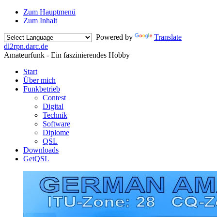
Zum Hauptmenü
Zum Inhalt
Powered by
Translate
dl2rpn.darc
.
de
Amateurfunk - Ein faszinierendes Hobby
Start
Über mich
Funkbetrieb
Contest
Digital
Technik
Software
Diplome
QSL
Downloads
GetQSL