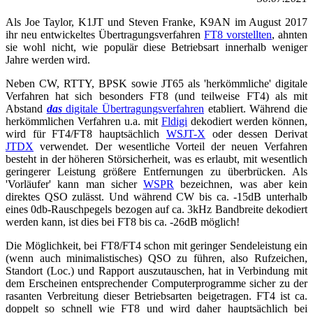
Als Joe Taylor, K1JT und Steven Franke, K9AN im August 2017
ihr neu entwickeltes Übertragungsverfahren
FT8 vorstellten
, ahnten
sie wohl nicht, wie populär diese Betriebsart innerhalb weniger
Jahre werden wird.
Neben CW, RTTY, BPSK sowie JT65 als 'herkömmliche' digitale
Verfahren hat sich besonders FT8 (und teilweise FT4) als mit
Abstand
das
digitale Übertragungsverfahren
etabliert. Während die
herkömmlichen Verfahren u.a. mit
Fldigi
dekodiert werden können,
wird für FT4/FT8 hauptsächlich
WSJT-X
oder dessen Derivat
JTDX
verwendet. Der wesentliche Vorteil der neuen Verfahren
besteht in der höheren Störsicherheit, was es erlaubt, mit wesentlich
geringerer Leistung größere Entfernungen zu überbrücken. Als
'Vorläufer' kann man sicher
WSPR
bezeichnen, was aber kein
direktes QSO zulässt. Und während CW bis ca. -15dB unterhalb
eines 0db-Rauschpegels bezogen auf ca. 3kHz Bandbreite dekodiert
werden kann, ist dies bei FT8 bis ca. -26dB möglich!
Die Möglichkeit, bei FT8/FT4 schon mit geringer Sendeleistung ein
(wenn auch minimalistisches) QSO zu führen, also Rufzeichen,
Standort (Loc.) und Rapport auszutauschen, hat in Verbindung mit
dem Erscheinen entsprechender Computerprogramme sicher zu der
rasanten Verbreitung dieser Betriebsarten beigetragen. FT4 ist ca.
doppelt so schnell wie FT8 und wird daher hauptsächlich bei