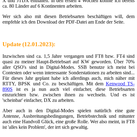
X und JTDX enthalten. in den ersten 4 Wochen konnte ich bereits
ca. 80 Länder auf 6 Kontinenten arbeiten.
Wer sich also mit diesen Betriebsarten beschäftigen will, dem
empfehle ich den Download der PDF-Datei am Ende der Seite.
Update (12.01.2023):
Inzwischen sind ca. 1,5 Jahre vergangen und FT8 bzw. FT4 sind
quasi zu meiner Haupt-Betriebsart auf KW geworden. Über 70%
aller QSO's sind in Digital-Modes. SSB benutze ich meist bei
Contesten oder wenn interessante Sonderstationen zu arbeiten sind...
Für dieses Jahr geplant habe ich allerdings auch, mich näher mit
RTTY, BPSK und Co. zu beschäftigen. Mit dem
Kenwood TS-
890S
ist es ja nun auch viel einfacher, diese Betriebsarten
einzurichten bzw. zwischen ihnen zu wechseln. Und es ist
'scheinbar' einfacher, DX zu arbeiten.
Aber auch in den Digital-Modes spielen natürlich eine gute
Antenne, Ausbreitungsbedingungen, Betriebstechnik und mitunter
auch eine Handvoll Glück, eine große Rolle. Wer also meint, in FT8
ist 'alles kein Problem', der irrt sich gewaltig.