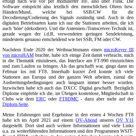
erfolgt nach wie vor per modulierter HF, also über Funk. Die
Software entspricht also letztlich den menschlichen Ohren bzw.
Händen/Mund, welche bei SSB/CW für die
Decodierung/Codierung des Signals zuständig sind. Auch in den
digitalen Betriebsarten kann ich nur die Stationen arbeiten, die ich
auch 'höre' (dekodiere). Und die Antennen-/Transceiver-Technik ist,
gerade wegen der i.d.R. verwendeten geringen Sendeleistung,
mindestens genauso entscheidend wie bei SSB, FM oder CW.
Nachdem Ende 2020 der Weihnachtsmann einen
microKeyer III
von microHAM
brachte, habe ich einige Zeit damit verbracht, mich
in die Thematik einzulesen, das Interface am FT-990 einzurichten
und zum Laufen zu bringen. Als das geschafft war, gings dann im
Februar los mit FT8. Innerhalb kurzer Zeit konnte ich viele
Stationen aus Europa und der ganzen Welt arbeiten, zumal die
Ausbreitungsbedingungen auch langsam immer besser wurden.
Inzwischen habe ich auch das DXCC Digital geschafft. Bezüglich
Diplome empfehle ich die, im Übrigen kostenlose, Mitgliedschaft in
Clubs wie dem
ERC
oder
FT8DMC
- dazu aber mehr auf der
Diplom-Seite
.
Meine Erfahrungen und Ergebnisse in den ersten 4 Wochen FT8
habe ich im April 2021 auf einem
OV-Abend
unseres
OV Y11
dargestellt. Dort sind auch weitere Informationen und viele Links
u.a. zu weiterführenden Informationen und den Programmen WSJT-